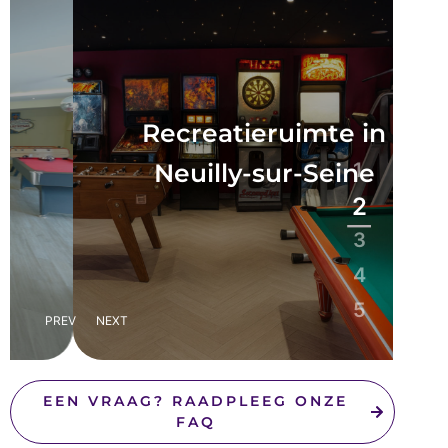
Recreatieruimte in
Neuilly-sur-Seine
1
2
3
4
5
PREV
NEXT
EEN VRAAG? RAADPLEEG ONZE
FAQ