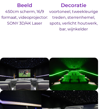
Beeld
Decoratie
450cm scherm, 16/9
voortoneel, tweekleurige
formaat, videoprojector:
treden, sterrenhemel,
SONY 3D/4K Laser
spots, verlicht houtwerk,
bar, wijnkelder