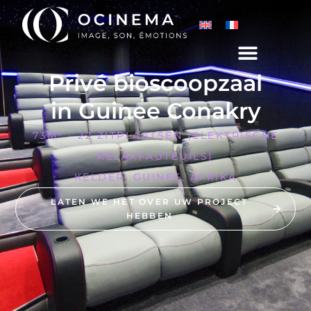
Privé bioscoopzaal
in Guinee Conakry
73M² - 22 ZITPLAATSEN (ELEKTRISCHE
RELAXFAUTEUILS)
KELDER, GUINEE, AFRIKA
LATEN WE HET OVER UW PROJECT
HEBBEN