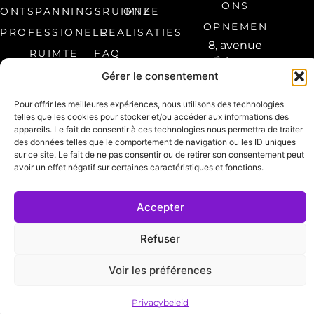
ONS
ONTSPANNINGSRUIMTE
ONZE
OPNEMEN
PROFESSIONELE
REALISATIES
8, avenue
RUIMTE
FAQ
Étienne
Gérer le consentement
Audibert 60300
Senlis, Frankrijk
Pour offrir les meilleures expériences, nous utilisons des technologies
03 44 66 30 99
telles que les cookies pour stocker et/ou accéder aux informations des
appareils. Le fait de consentir à ces technologies nous permettra de traiter
contact@ocinema.fr
des données telles que le comportement de navigation ou les ID uniques
sur ce site. Le fait de ne pas consentir ou de retirer son consentement peut
HEEFT U
avoir un effet négatif sur certaines caractéristiques et fonctions.
HULP NODIG?
Accepter
Juridische
Privacybeleid
DESIGN:
vermeldingen
TWID
Refuser
Voir les préférences
Privacybeleid