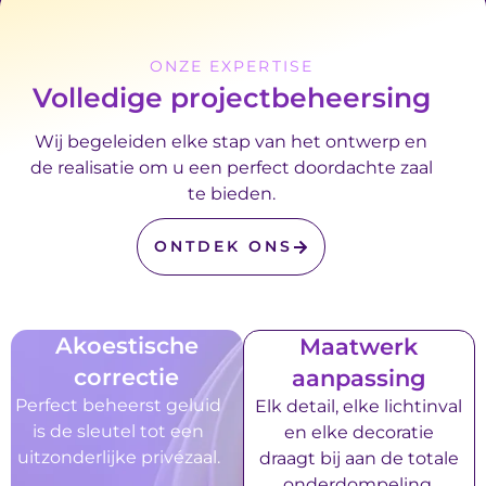
ONZE EXPERTISE
Volledige projectbeheersing
Wij begeleiden elke stap van het ontwerp en
de realisatie om u een perfect doordachte zaal
te bieden.
ONTDEK ONS
Akoestische
Maatwerk
correctie
aanpassing
Perfect beheerst geluid
Elk detail, elke lichtinval
is de sleutel tot een
en elke decoratie
uitzonderlijke privézaal.
draagt bij aan de totale
onderdompeling.