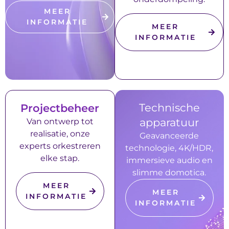
MEER
INFORMATIE
MEER
INFORMATIE
Technische
Projectbeheer
apparatuur
Van ontwerp tot
realisatie, onze
Geavanceerde
experts orkestreren
technologie, 4K/HDR,
elke stap.
immersieve audio en
slimme domotica.
MEER
MEER
INFORMATIE
INFORMATIE