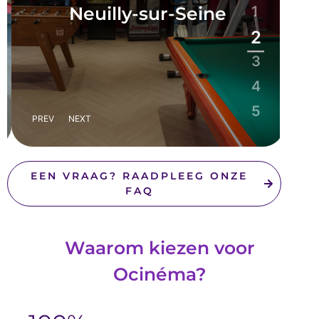
Neuilly-sur-Seine
1
2
3
4
5
PREV
NEXT
EEN VRAAG? RAADPLEEG ONZE
FAQ
Waarom kiezen voor
Ocinéma?