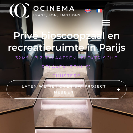
Privé bioscoopzaal en
recreatieruimte in Parijs
32M² - 7 ZITPLAATSEN (ELEKTRISCHE
RELAXFAUTEUILS)
FINISTÈRE
LATEN WE HET OVER UW PROJECT
HEBBEN