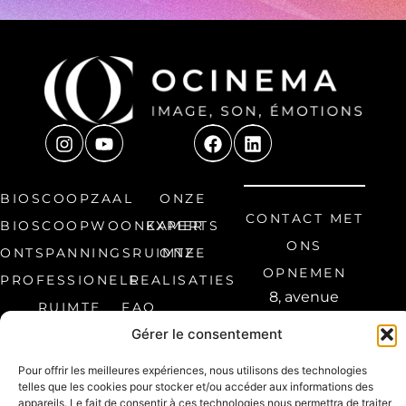
BIOSCOOPZAAL
ONZE
CONTACT MET
BIOSCOOPWOONKAMER
EXPERTS
ONS
ONTSPANNINGSRUIMTE
ONZE
OPNEMEN
PROFESSIONELE
REALISATIES
8, avenue
RUIMTE
FAQ
Étienne
Gérer le consentement
Audibert 60300
Senlis, Frankrijk
Pour offrir les meilleures expériences, nous utilisons des technologies
telles que les cookies pour stocker et/ou accéder aux informations des
03 44 66 30 99
appareils. Le fait de consentir à ces technologies nous permettra de traiter