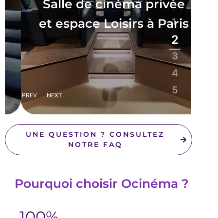
Salle de cinéma privée
S
et espace Loisirs à Paris
1
2
3
4
5
PREV
NEXT
UNE QUESTION ? CONSULTEZ
NOTRE FAQ
Pourquoi choisir Ocinéma ?
100%