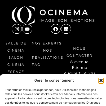
SALLE DE
NOS EXPERTS
NOUS
CINÉMA
NOS
CONTACTER
SALON
RÉALISATIONS
8, avenue
CINÉMA
FAQ
Étienne
ESPACE
Audibert 60300
LOISIRS
Senlis, France
Gérer le consentement
03 44 66 30 99
ESPACE
Pour offrir les meilleures expériences, nous utilisons des technologies
contact@ocinema.fr
PROFESSIONNEL
telles que les cookies pour stocker et/ou accéder aux informations des
appareils. Le fait de consentir à ces technologies nous permettra de traiter
BESOIN
des données telles que le comportement de navigation ou les ID uniques