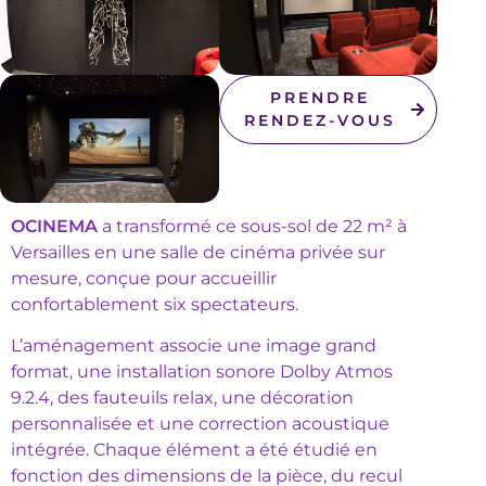
PRENDRE
RENDEZ-VOUS
OCINEMA
a transformé ce sous-sol de 22 m² à
Versailles en une salle de cinéma privée sur
mesure, conçue pour accueillir
confortablement six spectateurs.
L’aménagement associe une image grand
format, une installation sonore Dolby Atmos
9.2.4, des fauteuils relax, une décoration
personnalisée et une correction acoustique
intégrée. Chaque élément a été étudié en
fonction des dimensions de la pièce, du recul