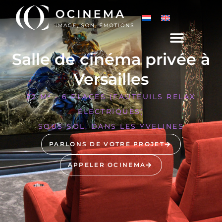
Salle de cinéma privée à
Versailles
22 M² - 6 PLACES (FAUTEUILS RELAX
ÉLECTRIQUES)
SOUS-SOL, DANS LES YVELINES
PARLONS DE VOTRE PROJET
APPELER OCINEMA