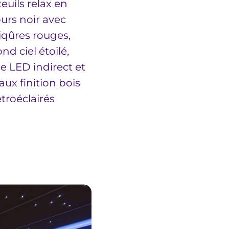
euils relax en
ours noir avec
iqûres rouges,
nd ciel étoilé,
ge LED indirect et
ux finition bois
étroéclairés