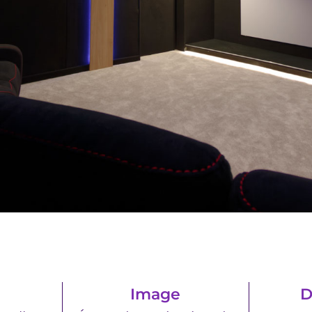
Image
D