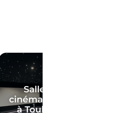
e de
Salle de
 privée
cinéma priv
1
louse
à Lyon