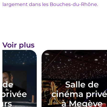
largement dans les Bouches-du-Rhône.
Voir plus
Salle de
cinéma privée
c
à Megève
à 