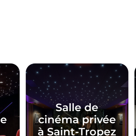
Salle de
Sall
inéma privée
cinéma
Saint-Tropez
à Tou