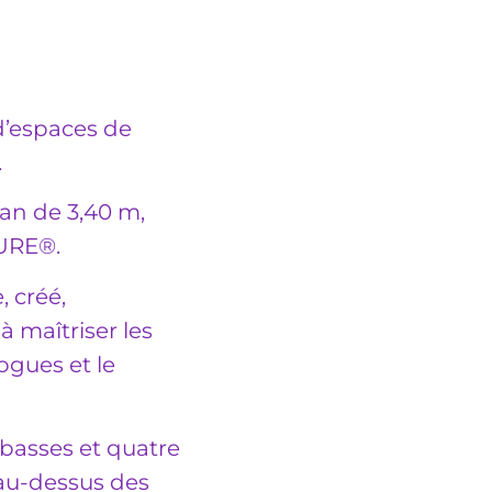
d’espaces de
.
ran de 3,40 m,
AURE®.
 créé,
 à maîtriser les
logues et le
basses et quatre
 au-dessus des