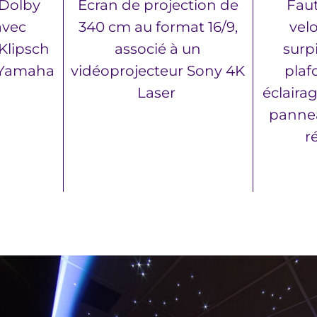
 Dolby
Écran de projection de
Faut
avec
340 cm au format 16/9,
vel
Klipsch
associé à un
surp
n Yamaha
vidéoprojecteur Sony 4K
plafo
Laser
éclaira
pannea
r