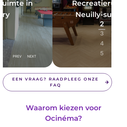
Recreatieruimte in
Neuilly-sur-Seine
1
2
3
4
5
PREV
NEXT
EEN VRAAG? RAADPLEEG ONZE
FAQ
Waarom kiezen voor
Ocinéma?