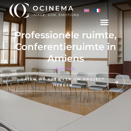
Professionele ruimte,
Conferentieruimte in
Amiens
SOMME
LATEN WE HET OVER UW PROJECT
HEBBEN