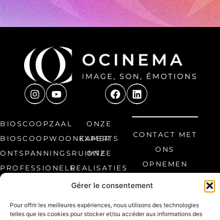
BIOSCOOPZAAL
ONZE
CONTACT MET
BIOSCOOPWOONKAMER
EXPERTS
ONS
ONTSPANNINGSRUIMTE
ONZE
OPNEMEN
PROFESSIONELE
REALISATIES
8, avenue
RUIMTE
FAQ
Gérer le consentement
Étienne
Audibert 60300
Pour offrir les meilleures expériences, nous utilisons des technologies
Senlis, Frankrijk
telles que les cookies pour stocker et/ou accéder aux informations des