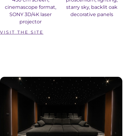
cinemascope format,
starry sky, backlit oak
SONY 3D/4K laser
decorative panels
projector
VISIT THE SITE