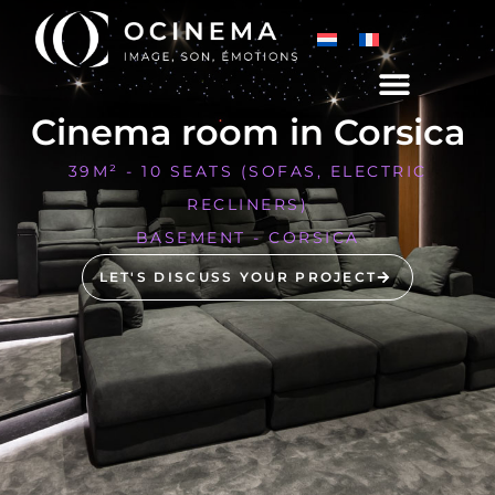
Cinema room in Corsica
39M² - 10 SEATS (SOFAS, ELECTRIC
RECLINERS)
BASEMENT - CORSICA
LET'S DISCUSS YOUR PROJECT