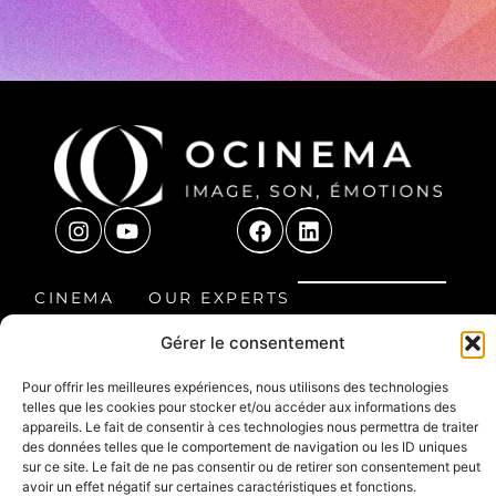
CINEMA
OUR EXPERTS
CONTACT US
ROOM
OUR
Gérer le consentement
8 Étienne
HOME CINEMA
PROJECTS
Audibert
Pour offrir les meilleures expériences, nous utilisons des technologies
LEISURE
FAQ
Avenue, 60300
telles que les cookies pour stocker et/ou accéder aux informations des
appareils. Le fait de consentir à ces technologies nous permettra de traiter
SPACE
Senlis, France
des données telles que le comportement de navigation ou les ID uniques
03 44 66 30 99
PROFESSIONAL
sur ce site. Le fait de ne pas consentir ou de retirer son consentement peut
avoir un effet négatif sur certaines caractéristiques et fonctions.
contact@ocinema.fr