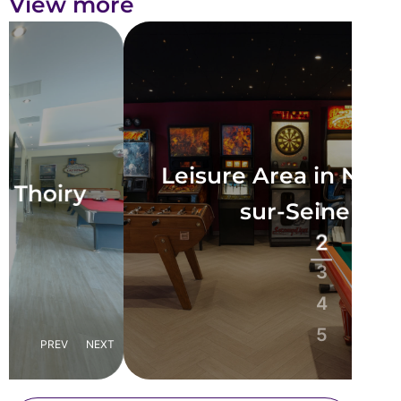
View more
Leisure Area in Neuilly-
sur-Seine
1
2
3
4
5
PREV
NEXT