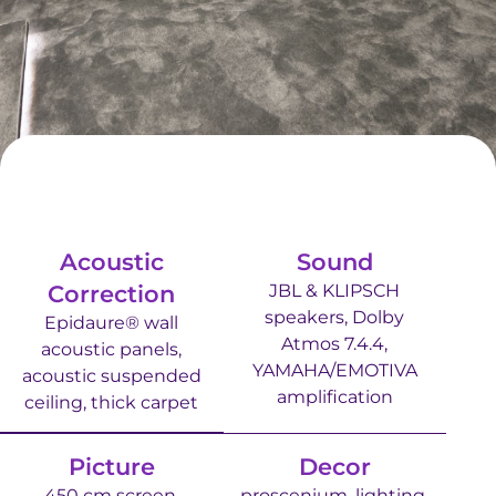
Acoustic
Sound
Correction
JBL & KLIPSCH
speakers, Dolby
Epidaure® wall
Atmos 7.4.4,
acoustic panels,
YAMAHA/EMOTIVA
acoustic suspended
amplification
ceiling, thick carpet
Picture
Decor
450 cm screen,
proscenium, lighting,