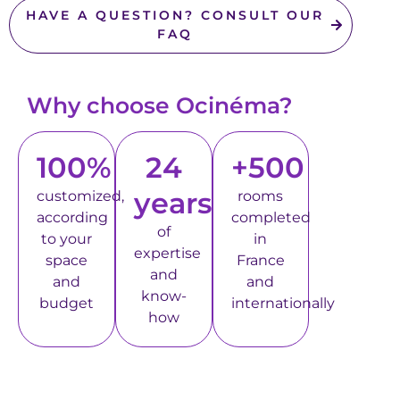
HAVE A QUESTION? CONSULT OUR
FAQ
Why choose Ocinéma?
100%
24
+500
years
customized,
rooms
according
completed
of
to your
in
expertise
space
France
and
and
and
know-
budget
internationally
how